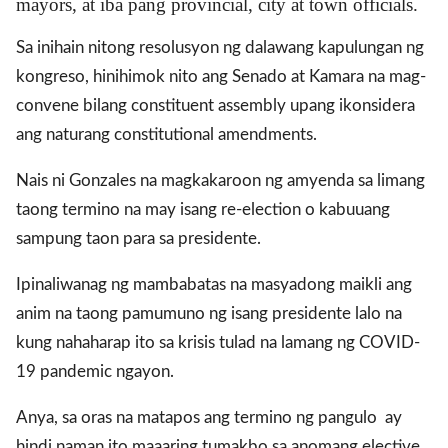
mayors, at iba pang provincial, city at town officials.
Sa inihain nitong resolusyon ng dalawang kapulungan ng
gal Views
Polls
kongreso, hinihimok nito ang Senado at Kamara na mag-
EWS. All rights
convene bilang constituent assembly upang ikonsidera
ang naturang constitutional amendments.
Nais ni Gonzales na magkakaroon ng amyenda sa limang
taong termino na may isang re-election o kabuuang
sampung taon para sa presidente.
Ipinaliwanag ng mambabatas na masyadong maikli ang
anim na taong pamumuno ng isang presidente lalo na
kung nahaharap ito sa krisis tulad na lamang ng COVID-
19 pandemic ngayon.
Anya, sa oras na matapos ang termino ng pangulo ay
hindi naman ito maaaring tumakbo sa anomang elective