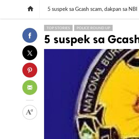

5 suspek sa Gcash scam, dakpan sa NBI
TOP STORIES
POLICE ROUND UP
5 suspek sa Gcas