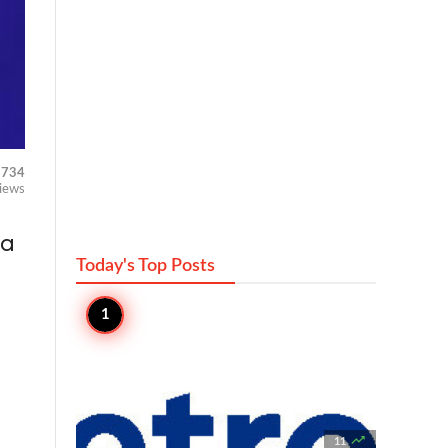
734
iews
ga
Today's Top
Posts

11