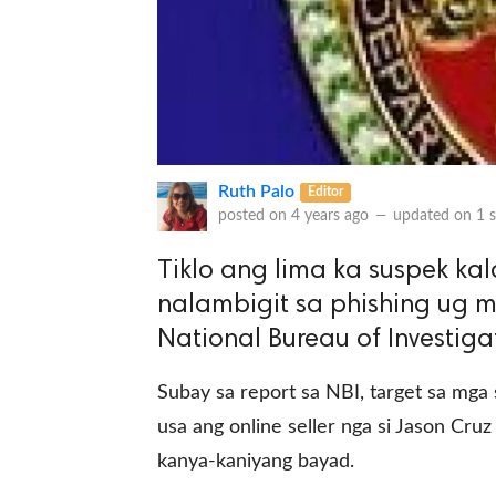
Ruth Palo
Editor
posted on
4 years ago
—
updated on
1 
Tiklo ang lima ka suspek ka
nalambigit sa phishing ug 
National Bureau of Investigat
Subay sa report sa NBI, target sa mg
usa ang online seller nga si Jason Cr
kanya-kaniyang bayad.