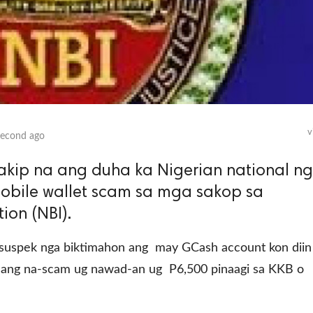
v
second ago
lakip na ang duha ka Nigerian national n
mobile wallet scam sa mga sakop sa
ion (NBI).
a suspek nga biktimahon ang may GCash account kon diin
uz ang na-scam ug nawad-an ug P6,500 pinaagi sa KKB o