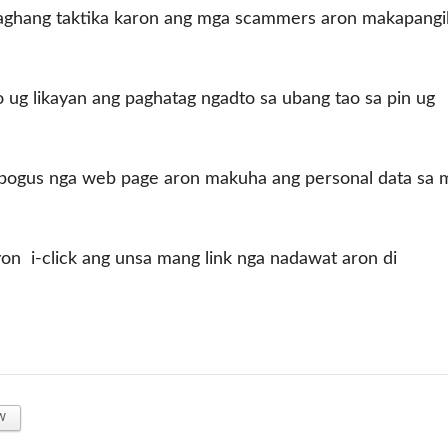
daghang taktika karon ang mga scammers aron makapangi
ug likayan ang paghatag ngadto sa ubang tao sa pin ug
bogus nga web page aron makuha ang personal data sa 
yon i-click ang unsa mang link nga nadawat aron di
w