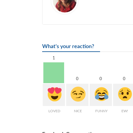
What's your reaction?
1
0
0
0
LOVED
NICE
FUNNY
EW!