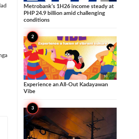
lad
Metrobank’s 1H26 income steady at
PHP 24.9 billion amid challenging
conditions
mga

10
Experience an All-Out Kadayawan
Vibe