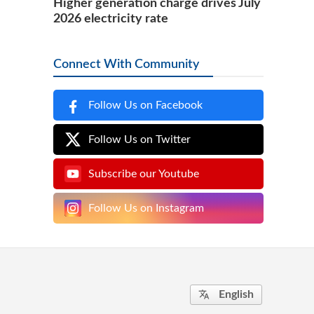
Higher generation charge drives July
2026 electricity rate
Connect With Community
Follow Us on Facebook
Follow Us on Twitter
Subscribe our Youtube
Follow Us on Instagram
English
