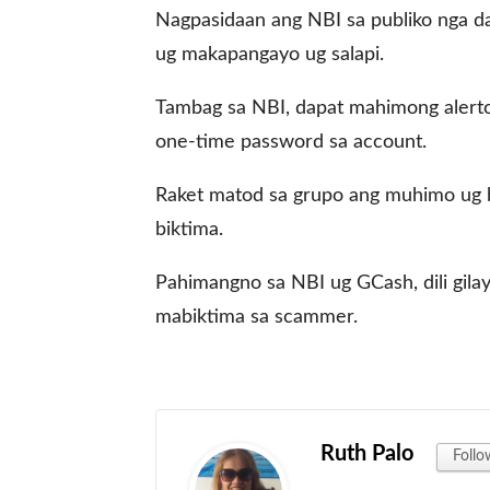
Nagpasidaan ang NBI sa publiko nga 
ug makapangayo ug salapi.
gal Views
Polls
Tambag sa NBI, dapat mahimong alerto 
EWS. All rights
one-time password sa account.
Raket matod sa grupo ang muhimo ug 
biktima.
Pahimangno sa NBI ug GCash, dili gila
mabiktima sa scammer.
Ruth Palo
Follo