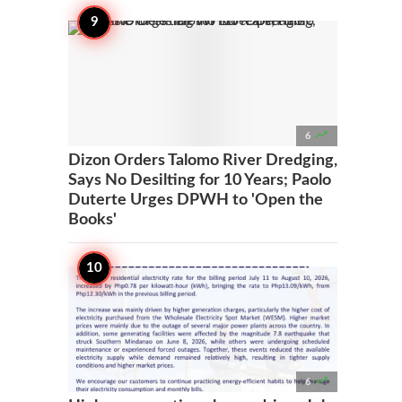

6
Dizon Orders Talomo River Dredging,
Says No Desilting for 10 Years; Paolo
Duterte Urges DPWH to 'Open the
Books'

6