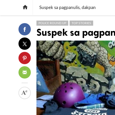

Suspek sa pagpanulis, dakpan
POLICE ROUND UP
TOP STORIES
Suspek sa pagpan