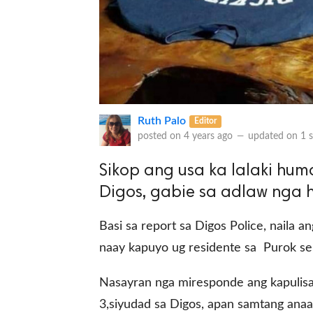
Ruth Palo
Editor
posted on
4 years ago
—
updated on
1 
Sikop ang usa ka lalaki hum
Digos, gabie sa adlaw nga 
Basi sa report sa Digos Police, naila 
naay kapuyo ug residente sa Purok sen
Nasayran nga miresponde ang kapulisan
3,siyudad sa Digos, apan samtang anaa 