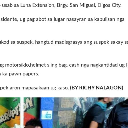
 usab sa Luna Extension, Brgy. San Miguel, Digos City.
nsidente, ug pag abot sa lugar nasayran sa kapulisan nga
kod sa suspek, hangtud madisgrasya ang suspek sakay s
ng motorsiklo,helmet sling bag, cash nga nagkantidad ug 
ha ka pawn papers.
uspek aron mapasakaan ug kaso.
(BY RICHY NALAGON)