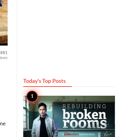
881
iews
Today's Top
Posts
one

7