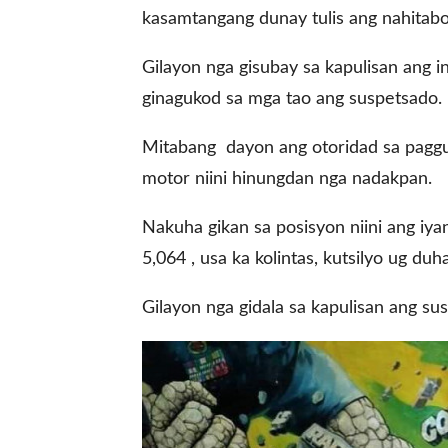
kasamtangang dunay tulis ang nahitabo
Gilayon nga gisubay sa kapulisan ang i
gal Views
Polls
ginagukod sa mga tao ang suspetsado.
EWS. All rights
Mitabang dayon ang otoridad sa paggu
motor niini hinungdan nga nadakpan.
Nakuha gikan sa posisyon niini ang iya
5,064 , usa ka kolintas, kutsilyo ug du
Gilayon nga gidala sa kapulisan ang s