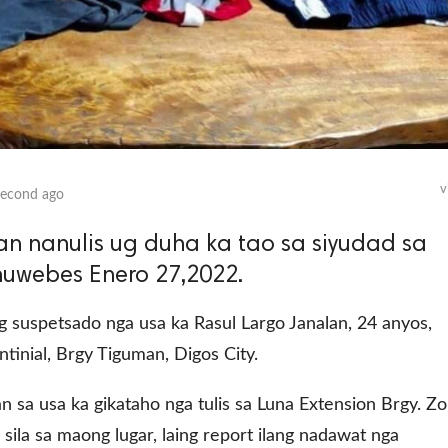
v
second ago
an nanulis ug duha ka tao sa siyudad sa
huwebes Enero 27,2022.
ang suspetsado nga usa ka Rasul Largo Janalan, 24 anyos,
tinial, Brgy Tiguman, Digos City.
 sa usa ka gikataho nga tulis sa Luna Extension Brgy. Z
sila sa maong lugar, laing report ilang nadawat nga