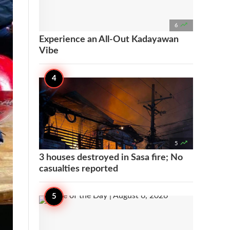

6
Experience an All-Out Kadayawan
Vibe

5
3 houses destroyed in Sasa fire; No
casualties reported