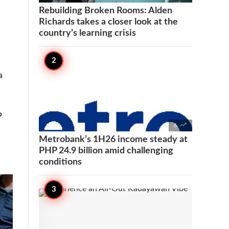
Rebuilding Broken Rooms: Alden
Richards takes a closer look at the
country’s learning crisis
a
P

6
Metrobank’s 1H26 income steady at
PHP 24.9 billion amid challenging
conditions