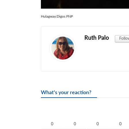
Hulagway:Digos PNP
Ruth Palo
Follo
What's your reaction?
0
0
0
0