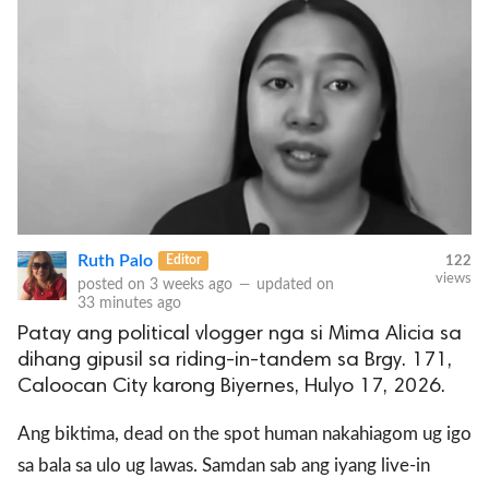
Ruth Palo
Editor
122
views
posted on
3 weeks ago
—
updated on
33 minutes ago
Patay ang political vlogger nga si Mima Alicia sa
dihang gipusil sa riding-in-tandem sa Brgy. 171,
Caloocan City karong Biyernes, Hulyo 17, 2026.
Ang biktima, dead on the spot human nakahiagom ug igo
sa bala sa ulo ug lawas. Samdan sab ang iyang live-in