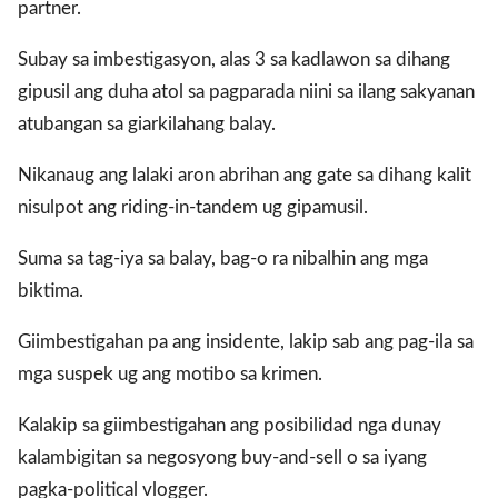
partner.
Subay sa imbestigasyon, alas 3 sa kadlawon sa dihang
gipusil ang duha atol sa pagparada niini sa ilang sakyanan
atubangan sa giarkilahang balay.
Nikanaug ang lalaki aron abrihan ang gate sa dihang kalit
nisulpot ang riding-in-tandem ug gipamusil.
Suma sa tag-iya sa balay, bag-o ra nibalhin ang mga
biktima.
Giimbestigahan pa ang insidente, lakip sab ang pag-ila sa
mga suspek u
g ang motibo sa krimen.
Kalakip sa giimbestigahan ang posibilidad nga dunay
kalambigitan sa negosyong buy-and-sell o sa iyang
pagka-political vlogger.