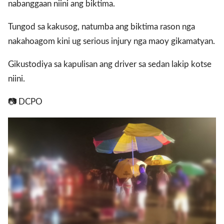
nabanggaan niini ang biktima.
Tungod sa kakusog, natumba ang biktima rason nga
gal Views
Polls
nakahoagom kini ug serious injury nga maoy gikamatyan.
EWS. All rights
Gikustodiya sa kapulisan ang driver sa sedan lakip kotse
niini.
📷 DCPO