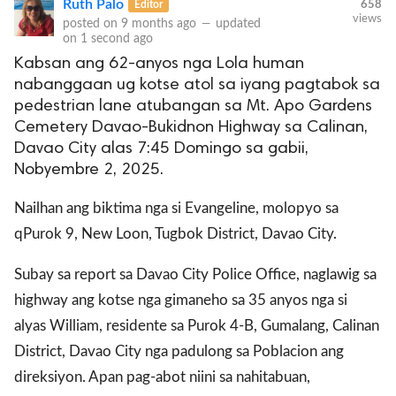
Ruth Palo
Editor
658
views
posted on
9 months ago
—
updated
on
1 second ago
Kabsan ang 62-anyos nga Lola human
nabanggaan ug kotse atol sa iyang pagtabok sa
pedestrian lane atubangan sa Mt. Apo Gardens
Cemetery Davao-Bukidnon Highway sa Calinan,
Davao City alas 7:45 Domingo sa gabii,
Nobyembre 2, 2025.
Nailhan ang biktima nga si Evangeline, molopyo sa
qPurok 9, New Loon, Tugbok District, Davao City.
Subay sa report sa Davao City Police Office, naglawig sa
highway ang kotse nga gimaneho sa 35 anyos nga si
alyas William, residente sa Purok 4-B, Gumalang, Calinan
District, Davao City nga padulong sa Poblacion ang
direksiyon. Apan pag-abot niini sa nahitabuan,