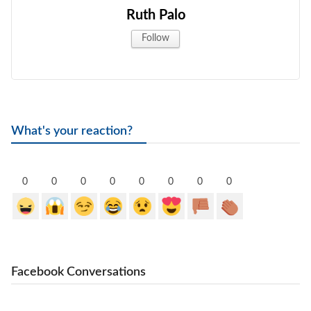
Ruth Palo
Follow
What's your reaction?
0
0
0
0
0
0
0
0
Facebook Conversations