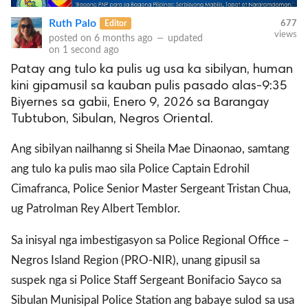
Ruth Palo
Editor
677
views
posted on
6 months ago
—
updated
on
1 second ago
Patay ang tulo ka pulis ug usa ka sibilyan, human
kini gipamusil sa kauban pulis pasado alas-9:35
Biyernes sa gabii, Enero 9, 2026 sa Barangay
Tubtubon, Sibulan, Negros Oriental.
Ang sibilyan nailhanng si Sheila Mae Dinaonao, samtang
ang tulo ka pulis mao sila Police Captain Edrohil
Cimafranca, Police Senior Master Sergeant Tristan Chua,
ug Patrolman Rey Albert Temblor.
Sa inisyal nga imbestigasyon sa Police Regional Office –
Negros Island Region (PRO-NIR), unang gipusil sa
suspek nga si Police Staff Sergeant Bonifacio Sayco sa
Sibulan Munisipal Police Station ang babaye sulod sa usa