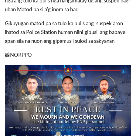
nga ang tulo ka pulis nga nangamatay ug ang suspek nag-
uban Matod pa sila'g inom sa bar.
Gikuyugan matod pa sa tulo ka pulis ang suspek aron
ihatod sa Police Station human niini gipusil ang babaye,
apan sila na nuon ang gipamusil sulod sa sakyanan.
📸NORPPO