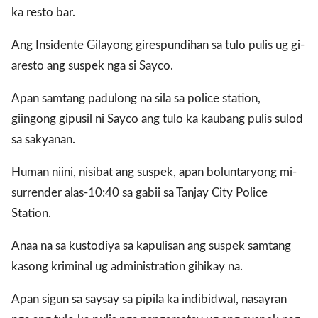
ka resto bar.
Ang Insidente Gilayong girespundihan sa tulo pulis ug gi-
gal Views
Polls
aresto ang suspek nga si Sayco.
EWS. All rights
Apan samtang padulong na sila sa police station,
giingong gipusil ni Sayco ang tulo ka kaubang pulis sulod
sa sakyanan.
Human niini, nisibat ang suspek, apan boluntaryong mi-
surrender alas-10:40 sa gabii sa Tanjay City Police
Station.
Anaa na sa kustodiya sa kapulisan ang suspek samtang
kasong kriminal ug administration gihikay na.
Apan sigun sa saysay sa pipila ka indibidwal, nasayran