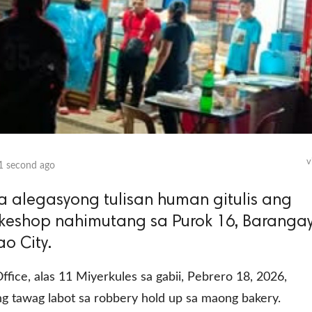
v
1 second ago
a alegasyong tulisan human gitulis ang
akeshop nahimutang sa Purok 16, Baranga
ao City.
ffice, alas 11 Miyerkules sa gabii, Pebrero 18, 2026,
ang tawag labot sa robbery hold up sa maong bakery.