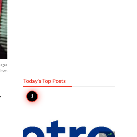
525
iews
Today's Top
Posts
y

17