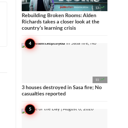

13
Rebuilding Broken Rooms: Alden
Richards takes a closer look at the
country’s learning crisis

11
3 houses destroyed in Sasa fire; No
casualties reported