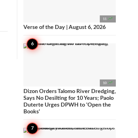

11
Verse of the Day | August 6, 2026

10
Dizon Orders Talomo River Dredging,
Says No Desilting for 10 Years; Paolo
Duterte Urges DPWH to 'Open the
Books'