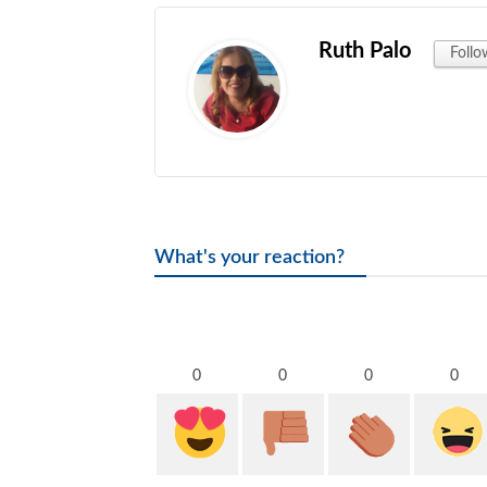
Ruth Palo
Follo
What's your reaction?
0
0
0
0