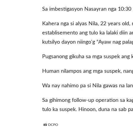
Sa imbestigasyon Nasayran nga 10:30 
gal Views
Polls
Kahera nga si alyas Nila, 22 years old, 
EWS. All rights
establisemento ang tulo ka lalaki diin
kutsilyo dayon niingo'g “Ayaw nag pala
Pugsanong gikuha sa mga suspek ang k
Human nilampos ang mga suspek, nangg
Wa nay nahimo pa si Nila gawas na la
Sa gihimong follow-up operation sa k
tulo ka suspek. Hinoon, duna na sab p
📸 DCPO