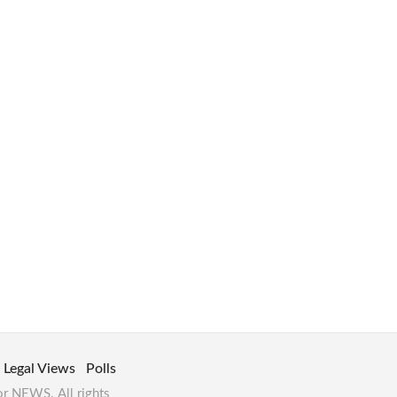
Legal Views
Polls
or NEWS. All rights