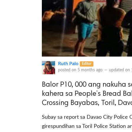
Ruth Palo
Editor
posted on
5 months ago
—
updated on
Balor P10, 000 ang nakuha s
kahera sa People’s Bread B
Crossing Bayabas, Toril, Dav
Subay sa report sa Davao City Police O
girespundihan sa Toril Police Station 