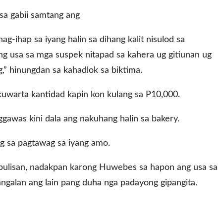
sa gabii samtang ang
nag-ihap sa iyang halin sa dihang kalit nisulod sa
 ang usa sa mga suspek nitapad sa kahera ug gitiunan ug
g,” hinungdan sa kahadlok sa biktima.
uwarta kantidad kapin kon kulang sa P10,000.
awas kini dala ang nakuhang halin sa bakery.
ng sa pagtawag sa iyang amo.
apulisan, nadakpan karong Huwebes sa hapon ang usa sa
angalan ang lain pang duha nga padayong gipangita.